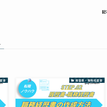
記
–
歴書
履歴書・職務経歴書