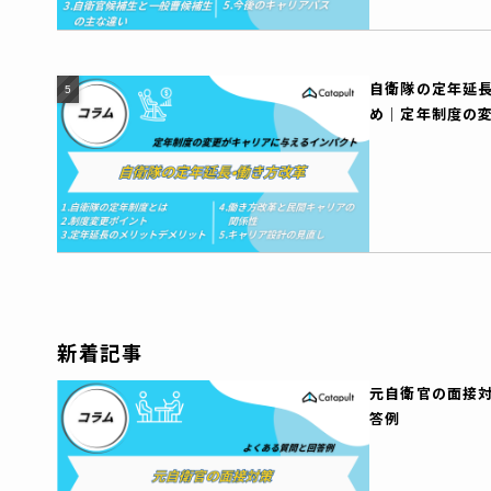
自衛隊の定年延
め｜定年制度の
パクト
新着記事
元自衛官の面接
答例