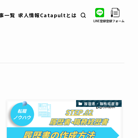
事一覧
求人情報
Catapultとは
LINE登録
登録フォーム
転職ノウハウ
業界・職種分析
自衛隊出身者インタビュー
コラム
イベント情報
履歴書・職務経歴書