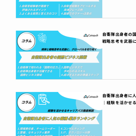
自衛隊出身者の国
戦略思考を武器
り拓く ―
自衛隊出身者に
｜経験を活かせ