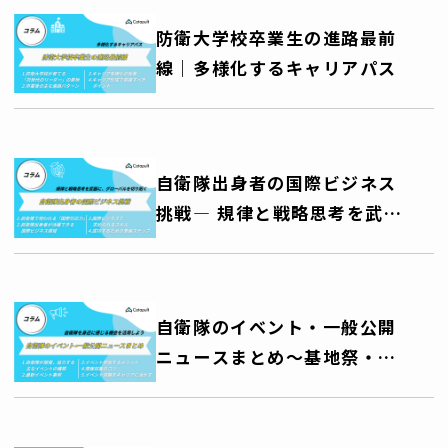
防衛大学校卒業生の進路最前
線｜多様化するキャリアパス
自衛隊出身者の国際ビジネス
挑戦― 規律と戦略思考を武器
に、グローバルキャリアを切
り拓く ―
自衛隊のイベント・一般公開
ニュースまとめ～基地祭・艦
艇公開・訓練公開・音楽祭な
ど、自衛隊を身近に感じる機
会を活用しよう～