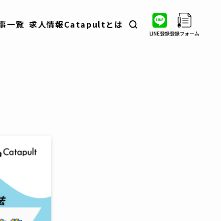
事一覧
求人情報
Catapultとは
LINE登録
登録フォーム
転職ノウハウ
業界・職種分析
自衛隊出身者インタビュー
コラム
イベント情報