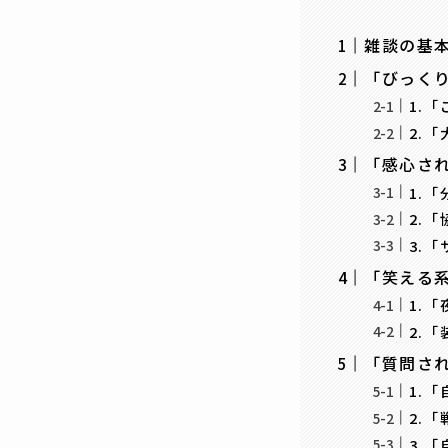
雑談の基
「びっく
1.
2.
「感心さ
1.
2.
3.
「笑える
1.
2.
「質問さ
1.
2.
3.