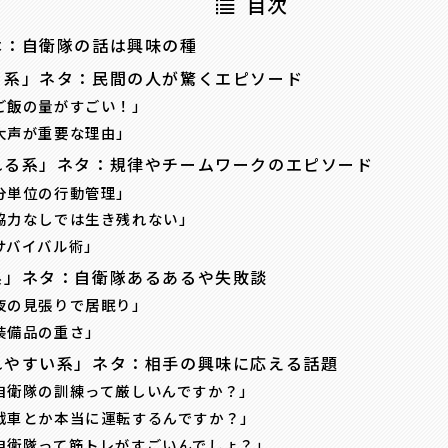
目次
本：自衛隊の話は興味の種
り系」ネタ：民間の人が驚くエピソード
「ご飯の量がすごい！」
「大声が重要な理由」
れる系」ネタ：規律やチームワークのエピソード
「分単位の行動管理」
「協力なしでは生き残れない」
「サバイバル術」
系」ネタ：自衛隊あるあるや失敗談
「夜の見張りで居眠り」
「装備品の重さ」
れやすい系」ネタ：相手の興味に応える話題
「自衛隊の訓練って厳しいんですか？」
「戦車とか本当に運転するんですか？」
「自衛隊って筋トレがすごいんでしょ？」