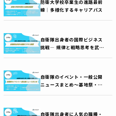
防衛大学校卒業生の進路最前
線｜多様化するキャリアパス
自衛隊出身者の国際ビジネス
挑戦― 規律と戦略思考を武器
に、グローバルキャリアを切
り拓く ―
自衛隊のイベント・一般公開
ニュースまとめ～基地祭・艦
艇公開・訓練公開・音楽祭な
ど、自衛隊を身近に感じる機
会を活用しよう～
自衛隊出身者に人気の職種・