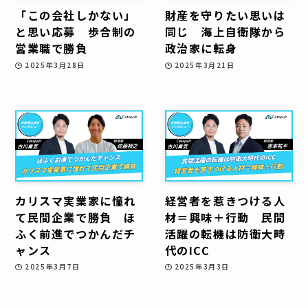
「この会社しかない」
財産を守りたい思いは
と思い応募 歩合制の
同じ 海上自衛隊から
営業職で勝負
政治家に転身
2025年3月28日
2025年3月21日
カリスマ実業家に憧れ
経営者を惹きつける人
て民間企業で勝負 ほ
材＝興味＋行動 民間
ふく前進でつかんだチ
活躍の転機は防衛大時
ャンス
代のICC
2025年3月7日
2025年3月3日