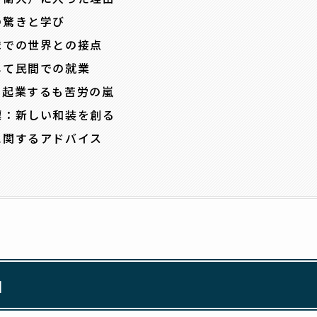
の驚きと学び
隊での世界との接点
して民間での就業
て起業するも苦労の嵐
標：新しい和装を創る
に関するアドバイス
由