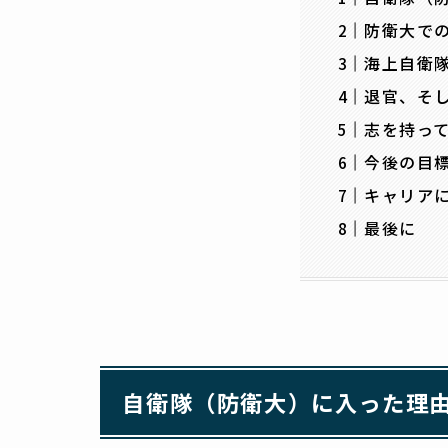
防衛大で
海上自衛
退官、そ
志を持っ
今後の目
キャリア
最後に
自衛隊（防衛大）に入った理