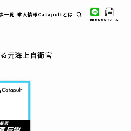
事一覧
求人情報
Catapultとは
LINE登録
登録フォーム
転職ノウハウ
業界・職種分析
自衛隊出身者インタビュー
する元海上自衛官
コラム
イベント情報