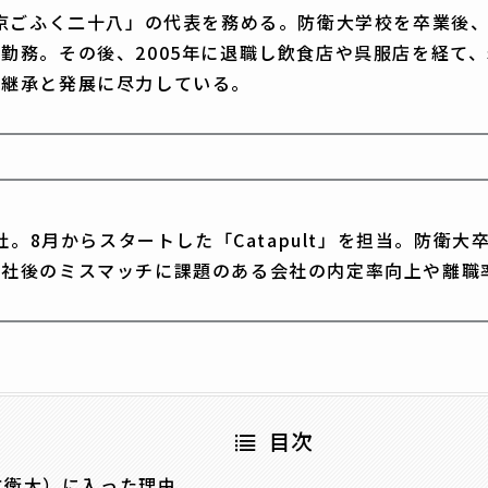
「京ごふく二十八」の代表を務める。防衛大学校を卒業後
勤務。その後、2005年に退職し飲食店や呉服店を経て、
の継承と発展に尽力している。
ta入社。8月からスタートした「Catapult」を担当。
入社後のミスマッチに課題のある会社の内定率向上や離
目次
防衛大）に入った理由