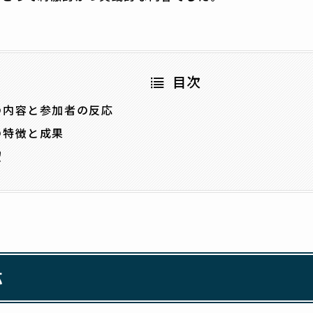
目次
の内容と参加者の反応
の特徴と成果
望
応