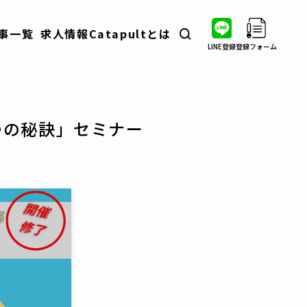
事一覧
求人情報
Catapultとは
LINE登録
登録フォーム
転職ノウハウ
業界・職種分析
自衛隊出身者インタビュー
つの秘訣」セミナー
コラム
イベント情報