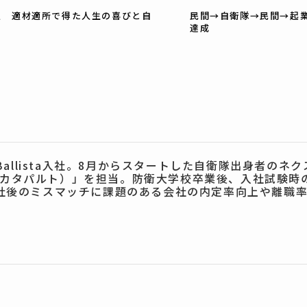
点 適材適所で得た人生の喜びと自
民間→自衛隊→民間→起
達成
にBallista入社。8月からスタートした自衛隊出身者の
ult（カタパルト）」を担当。防衛大学校卒業後、入社試験
社後のミスマッチに課題のある会社の内定率向上や離職