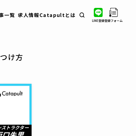
事一覧
求人情報
Catapultとは
LINE登録
登録フォーム
転職ノウハウ
業界・職種分析
自衛隊出身者インタビュー
見つけ方
コラム
イベント情報