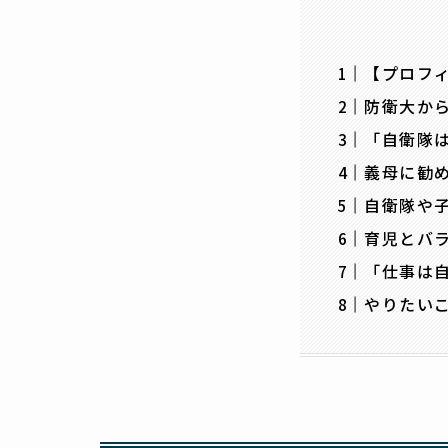
【プロフ
防衛大か
「自衛隊
義母に勧
自衛隊や
育児とバ
「仕事は
やりたい