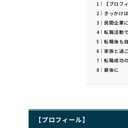
【プロフ
きっかけ
民間企業
転職活動
転職後も
家族と過
転職成功
最後に
【プロフィール】