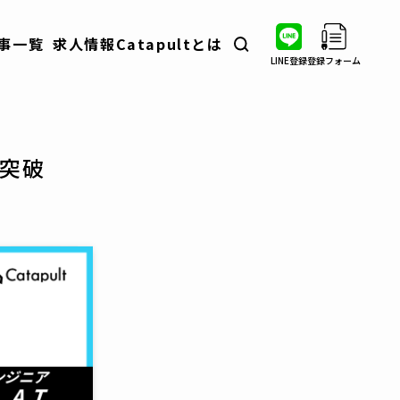
事一覧
求人情報
Catapultとは
LINE登録
登録フォーム
転職ノウハウ
業界・職種分析
自衛隊出身者インタビュー
接突破
コラム
イベント情報