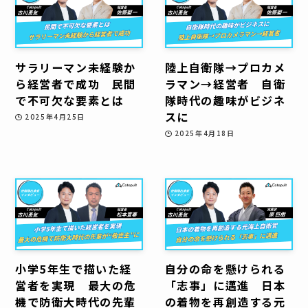
サラリーマン未経験か
陸上自衛隊→プロカメ
ら経営者で成功 民間
ラマン→経営者 自衛
で不可欠な要素とは
隊時代の趣味がビジネ
スに
2025年4月25日
2025年4月18日
小学5年生で描いた経
自分の命を懸けられる
営者を実現 最大の危
「志事」に邁進 日本
機で防衛大時代の先輩
の着物を再創造する元